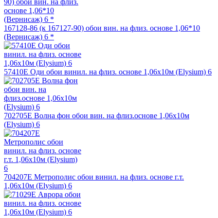
167128-86 (к 167127-90) обои вин. на флиз. основе 1,06*10
(Вернисаж) 6 *
57410E Оди обои винил. на флиз. основе 1,06х10м (Elysium) 6
702705E Волна фон обои вин. на флиз.основе 1,06х10м
(Elysium) 6
704207Е Метрополис обои винил. на флиз. основе г.т.
1,06х10м (Elysium) 6