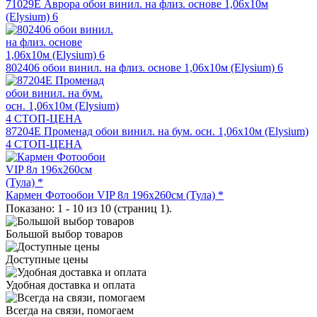
71029Е Аврора обои винил. на флиз. основе 1,06х10м
(Elysium) 6
802406 обои винил. на флиз. основе 1,06х10м (Elysium) 6
87204Е Променад обои винил. на бум. осн. 1,06х10м (Elysium)
4 СТОП-ЦЕНА
Кармен Фотообои VIP 8л 196х260см (Тула) *
Показано: 1 - 10 из 10 (страниц 1).
Большой выбор товаров
Доступные цены
Удобная доставка и оплата
Всегда на связи, помогаем