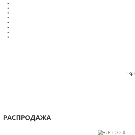
г.Кр
РАСПРОДАЖА