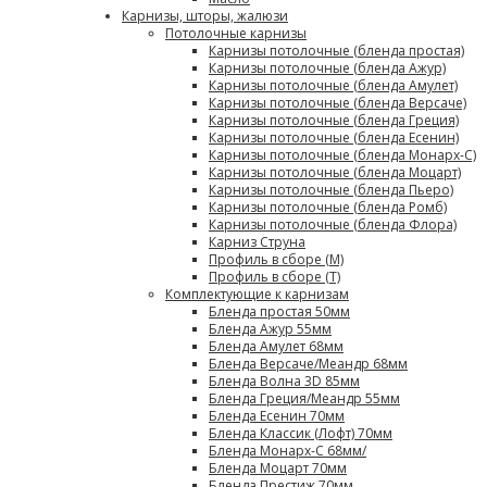
Карнизы, шторы, жалюзи
Потолочные карнизы
Карнизы потолочные (бленда простая)
Карнизы потолочные (бленда Ажур)
Карнизы потолочные (бленда Амулет)
Карнизы потолочные (бленда Версаче)
Карнизы потолочные (бленда Греция)
Карнизы потолочные (бленда Есенин)
Карнизы потолочные (бленда Монарх-С)
Карнизы потолочные (бленда Моцарт)
Карнизы потолочные (бленда Пьеро)
Карнизы потолочные (бленда Ромб)
Карнизы потолочные (бленда Флора)
Карниз Струна
Профиль в сборе (М)
Профиль в сборе (Т)
Комплектующие к карнизам
Бленда простая 50мм
Бленда Ажур 55мм
Бленда Амулет 68мм
Бленда Версаче/Меандр 68мм
Бленда Волна 3D 85мм
Бленда Греция/Меандр 55мм
Бленда Есенин 70мм
Бленда Классик (Лофт) 70мм
Бленда Монарх-С 68мм/
Бленда Моцарт 70мм
Бленда Престиж 70мм