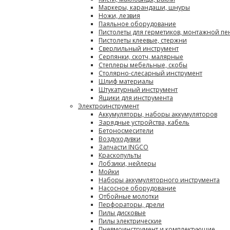
Маркеры, карандаши, шнуры
Ножи, лезвия
Паяльное оборудование
Пистолеты для герметиков, монтажной пе
Пистолеты клеевые, стержни
Сверлильный инструмент
Серпянки, скотч, малярные
Степлеры мебельные, скобы
Столярно-слесарный инструмент
Шлиф материалы
Штукатурный инструмент
Ящики для инструмента
Электроинструмент
Аккумуляторы, наборы аккумуляторов
Зарядные устройства, кабель
Бетоносмесители
Воздуходувки
Запчасти INGCO
Краскопульты
Лобзики, нейлеры
Мойки
Наборы аккумуляторного инструмента
Насосное оборудование
Отбойные молотки
Перфораторы, дрели
Пилы дисковые
Пилы электрические
Пневмоинструмент и комплектующие