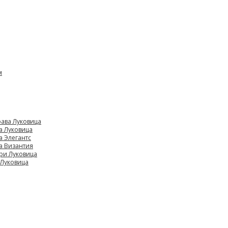
м
ава Луковица
а Луковица
а Элегантс
а Византия
ри Луковица
 Луковица