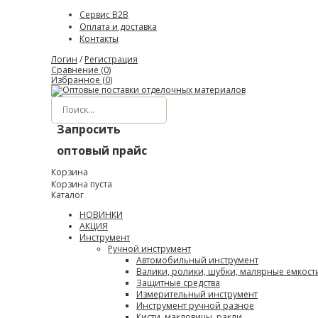
Сервис B2B
Оплата и доставка
Контакты
Логин
/
Регистрация
Сравнение (
0
)
Избранное (
0
)
Запросить
оптовый прайс
Корзина
Корзина пуста
Каталог
НОВИНКИ
АКЦИЯ
Инструмент
Ручной инструмент
Автомобильный инструмент
Валики, ролики, шубки, малярные емкост
Защитные средства
Измерительный инструмент
Инструмент ручной разное
Кисти, макловицы, ракли