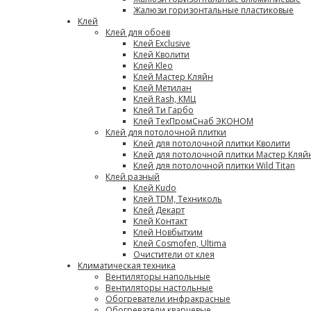
Жалюзи горизонтальные пластиковые
Клей
Клей для обоев
Клей Exclusive
Клей Кволити
Клей Kleo
Клей Мастер Кляйн
Клей Метилан
Клей Rash, КМЦ
Клей Ти Гарбо
Клей ТехПромСнаб ЭКОНОМ
Клей для потолочной плитки
Клей для потолочной плитки Кволити
Клей для потолочной плитки Мастер Кляй
Клей для потолочной плитки Wild Titan
Клей разный
Клей Kudo
Клей TDM, Техниколь
Клей Декарт
Клей Контакт
Клей Новбытхим
Клей Cosmofen, Ultima
Очистители от клея
Климатическая техника
Вентиляторы напольные
Вентиляторы настольные
Обогреватели инфракрасные
Обогреватели кварцевые