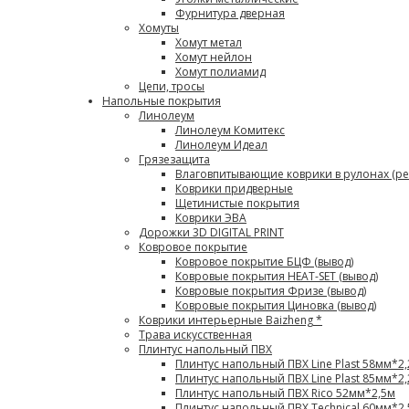
Фурнитура дверная
Хомуты
Хомут метал
Хомут нейлон
Хомут полиамид
Цепи, тросы
Напольные покрытия
Линолеум
Линолеум Комитекс
Линолеум Идеал
Грязезащита
Влаговпитывающие коврики в рулонах (ре
Коврики придверные
Щетинистые покрытия
Коврики ЭВА
Дорожки 3D DIGITAL PRINT
Ковровое покрытие
Ковровое покрытие БЦФ (вывод)
Ковровые покрытия HEAT-SET (вывод)
Ковровые покрытия Фризе (вывод)
Ковровые покрытия Циновка (вывод)
Коврики интерьерные Baizheng *
Трава искусственная
Плинтус напольный ПВХ
Плинтус напольный ПВХ Line Plast 58мм*2
Плинтус напольный ПВХ Line Plast 85мм*2
Плинтус напольный ПВХ Rico 52мм*2,5м
Плинтус напольный ПВХ Technical 60мм*2