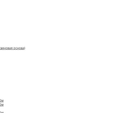
зиновая основа)
,2м
,2м
,5м