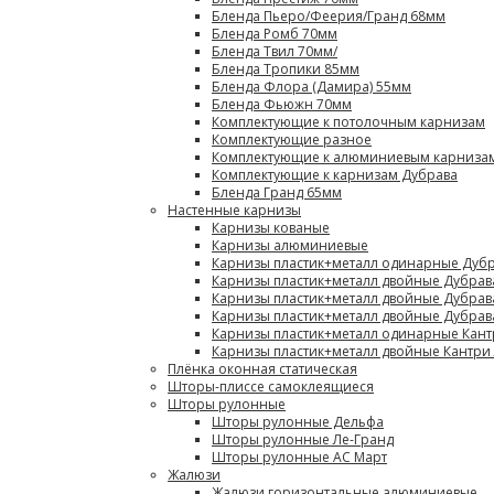
Бленда Пьеро/Феерия/Гранд 68мм
Бленда Ромб 70мм
Бленда Твил 70мм/
Бленда Тропики 85мм
Бленда Флора (Дамира) 55мм
Бленда Фьюжн 70мм
Комплектующие к потолочным карнизам
Комплектующие разное
Комплектующие к алюминиевым карниза
Комплектующие к карнизам Дубрава
Бленда Гранд 65мм
Настенные карнизы
Карнизы кованые
Карнизы алюминиевые
Карнизы пластик+металл одинарные Дубр
Карнизы пластик+металл двойные Дубрав
Карнизы пластик+металл двойные Дубрав
Карнизы пластик+металл двойные Дубрав
Карнизы пластик+металл одинарные Кант
Карнизы пластик+металл двойные Кантри
Плёнка оконная статическая
Шторы-плиссе самоклеящиеся
Шторы рулонные
Шторы рулонные Дельфа
Шторы рулонные Ле-Гранд
Шторы рулонные АС Март
Жалюзи
Жалюзи горизонтальные алюминиевые