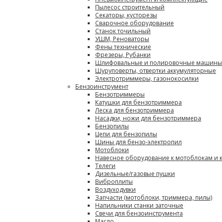
Пылесос строительный
Секаторы, кусторезы
Сварочное оборудование
Станок точильный
УШМ, Реноваторы
Фены технические
Фрезеры, Рубанки
Шлифовальные и полировочные машины
Шуруповерты, отвертки аккумуляторные
Электротриммеры, газонокосилки
Бензоинструмент
Бензотриммеры
Катушки для бензотриммера
Леска для бензотриммера
Насадки, ножи для бензотриммера
Бензопилы
Цепи для бензопилы
Шины для бензо-электропил
Мотоблоки
Навесное оборудование к мотоблокам и 
Телеги
Дизельные/газовые пушки
Виброплиты
Воздуходувки
Запчасти (мотоблоки, триммера, пилы)
Напильники станки заточные
Свечи для бензоинструмента
Масло