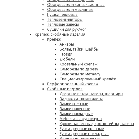
Обогреватели конвекционные
Обогреватели масляные
Пушки тепловые
Тепловентиляторы
Тепловые завесы
Сушилки для рук/ног
Крепёж, скобяные изделия
Крепёж
Анкеры
Болты, гайки, шайбы
Гвозди
Дюбели
Кровельный крепёж
Саморезы по дереву
Саморезы по металлу
Специализированный крепёж
Перфорированный крепеж
Скобяные изделия
Дверные петли, навесы, шарниры
Задвижки, шпингалеты
Замки врезные
Замки навесные
Замки накладные
Мебельная фурнитура
Крюки настенные, кронштейны, навесы
Ручки дверные врезные
Ручки дверные накладные
Уголки металлические