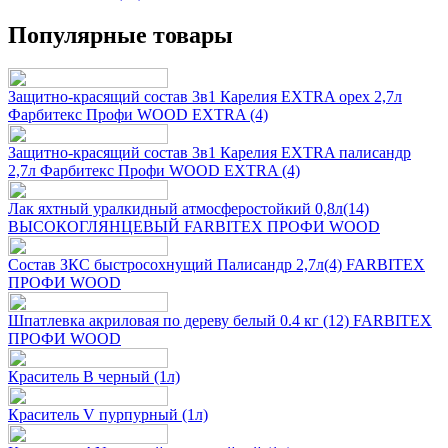
Популярные товары
Защитно-красящий состав 3в1 Карелия EXTRA орех 2,7л
Фарбитекс Профи WOOD EXTRA (4)
Защитно-красящий состав 3в1 Карелия EXTRA палисандр
2,7л Фарбитекс Профи WOOD EXTRA (4)
Лак яхтный уралкидный атмосферостойкий 0,8л(14)
ВЫСОКОГЛЯНЦЕВЫЙ FARBITEX ПРОФИ WOOD
Состав ЗКС быстросохнущий Палисандр 2,7л(4) FARBITEX
ПРОФИ WOOD
Шпатлевка акриловая по дереву белый 0.4 кг (12) FARBITEX
ПРОФИ WOOD
Краситель B черный (1л)
Краситель V пурпурный (1л)