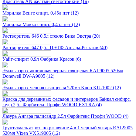
Краситель AN желтый светостойкий (1л)
Морилка Венге спирт. 0,45л пэт (12)
Морилка Мокко спирт. 0,45л пэт (12)
Растворитель 646 0,5л стекло Вика Экстра (20)
Растворитель 647 0,5л ПЭТФ Ангара-Реактив (40)
Уайт-спирит 0,9л Фабрика Красок (6)
Эмаль аэроз. акриловая черная глянцевая RAL9005 520мл
Donewell DW-A9005 (12)
Эмаль аэроз. черная глянцевая 520мл Kudo KU-1002 (12)
Краска для деревянных фасадов и интерьеров Байкал сибирс.
кедр 2,5л Фарбитекс Профи WOOD EXTRA (4)
Лазурь Ангара палисандр 2,5л Фарбитекс Профи WOOD (4)
Грунт-эмаль аэроз. по ржавчине 4 в 1 черный янтарь RAL9005
520мл Vixen VX519005 (12)