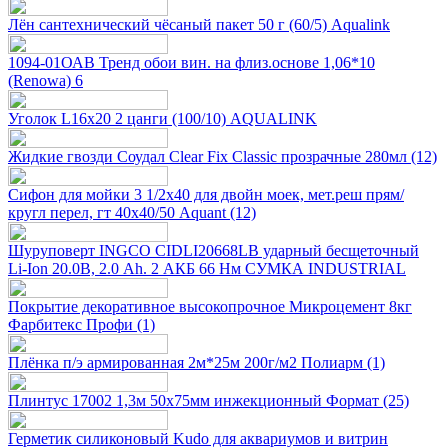
Лён сантехнический чёсаный пакет 50 г (60/5) Aqualink
1094-01ОАВ Тренд обои вин. на флиз.основе 1,06*10
(Renowa) 6
Уголок L16х20 2 цанги (100/10) AQUALINK
Жидкие гвозди Соудал Clear Fix Classic прозрачные 280мл (12)
Сифон для мойки 3 1/2х40 для двойн моек, мет.реш прям/
кругл перел, гт 40х40/50 Aquant (12)
Шуруповерт INGCO CIDLI20668LB ударный бесщеточный
Li-Ion 20.0В, 2.0 Ah. 2 АКБ 66 Нм СУМКА INDUSTRIAL
Покрытие декоративное высокопрочное Микроцемент 8кг
Фарбитекс Профи (1)
Плёнка п/э армированная 2м*25м 200г/м2 Полиарм (1)
Плинтус 17002 1,3м 50х75мм инжекционный Формат (25)
Герметик силиконовый Kudo для аквариумов и витрин