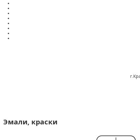
г.Кр
Эмали, краски