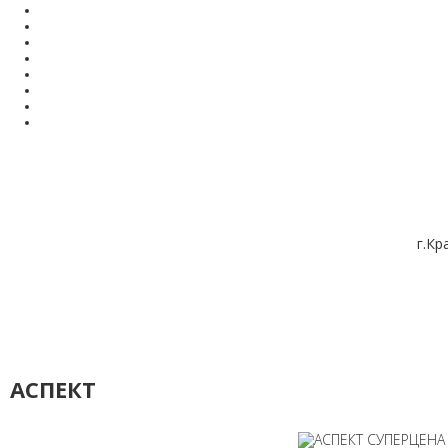
г.Кр
АСПЕКТ