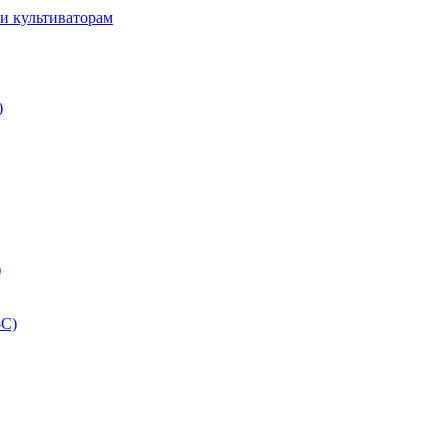
и культиваторам
)
)
-С)