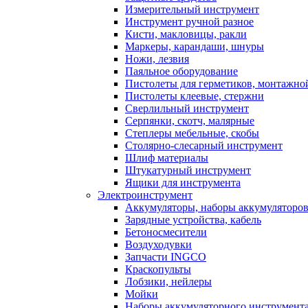
Измерительный инструмент
Инструмент ручной разное
Кисти, макловицы, ракли
Маркеры, карандаши, шнуры
Ножи, лезвия
Паяльное оборудование
Пистолеты для герметиков, монтажно
Пистолеты клеевые, стержни
Сверлильный инструмент
Серпянки, скотч, малярные
Степлеры мебельные, скобы
Столярно-слесарный инструмент
Шлиф материалы
Штукатурный инструмент
Ящики для инструмента
Электроинструмент
Аккумуляторы, наборы аккумуляторо
Зарядные устройства, кабель
Бетоносмесители
Воздуходувки
Запчасти INGCO
Краскопульты
Лобзики, нейлеры
Мойки
Наборы аккумуляторного инструмент