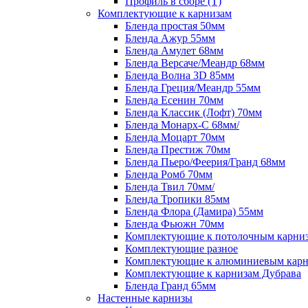
Профиль в сборе (Т)
Комплектующие к карнизам
Бленда простая 50мм
Бленда Ажур 55мм
Бленда Амулет 68мм
Бленда Версаче/Меандр 68мм
Бленда Волна 3D 85мм
Бленда Греция/Меандр 55мм
Бленда Есенин 70мм
Бленда Классик (Лофт) 70мм
Бленда Монарх-С 68мм/
Бленда Моцарт 70мм
Бленда Престиж 70мм
Бленда Пьеро/Феерия/Гранд 68мм
Бленда Ромб 70мм
Бленда Твил 70мм/
Бленда Тропики 85мм
Бленда Флора (Дамира) 55мм
Бленда Фьюжн 70мм
Комплектующие к потолочным карни
Комплектующие разное
Комплектующие к алюминиевым карн
Комплектующие к карнизам Дубрава
Бленда Гранд 65мм
Настенные карнизы