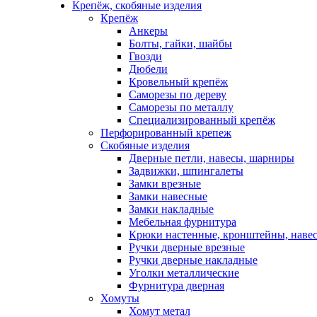
Крепёж, скобяные изделия
Крепёж
Анкеры
Болты, гайки, шайбы
Гвозди
Дюбели
Кровельный крепёж
Саморезы по дереву
Саморезы по металлу
Специализированный крепёж
Перфорированный крепеж
Скобяные изделия
Дверные петли, навесы, шарниры
Задвижки, шпингалеты
Замки врезные
Замки навесные
Замки накладные
Мебельная фурнитура
Крюки настенные, кронштейны, наве
Ручки дверные врезные
Ручки дверные накладные
Уголки металлические
Фурнитура дверная
Хомуты
Хомут метал