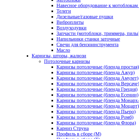
Навесное оборудование к мотоблокам 
Телеги
Дизельные/газовые пушки
Виброплиты
Воздуходувки
Запчасти (мотоблоки, триммера, пилы
Напильники станки заточные
Свечи для бензоинструмента
Масло
Карнизы, шторы, жалюзи
Потолочные карнизы
Карнизы потолочные (бленда простая)
Карнизы потолочные (бленда Ажур)
Карнизы потолочные (бленда Амулет)
Карнизы потолочные (бленда Версаче
Карнизы потолочные (бленда Греция)
Карнизы потолочные (бленда Есенин)
Карнизы потолочные (бленда Монарх
Карнизы потолочные (бленда Моцарт)
Карнизы потолочные (бленда Пьеро)
Карнизы потолочные (бленда Ромб)
Карнизы потолочные (бленда Флора)
Карниз Струна
Профиль в сборе (М)