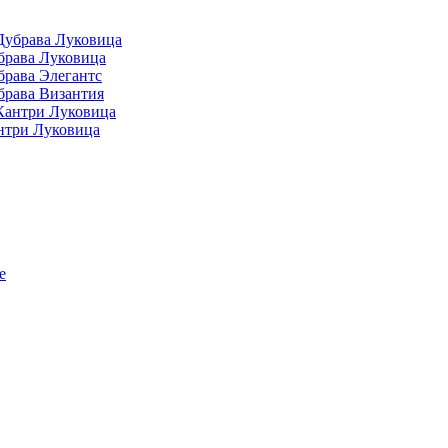
Дубрава Луковица
брава Луковица
брава Элегантс
брава Византия
Кантри Луковица
нтри Луковица
е