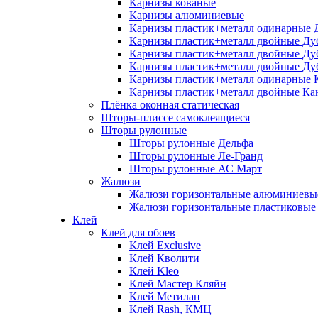
Карнизы кованые
Карнизы алюминиевые
Карнизы пластик+металл одинарные 
Карнизы пластик+металл двойные Ду
Карнизы пластик+металл двойные Ду
Карнизы пластик+металл двойные Ду
Карнизы пластик+металл одинарные 
Карнизы пластик+металл двойные Ка
Плёнка оконная статическая
Шторы-плиссе самоклеящиеся
Шторы рулонные
Шторы рулонные Дельфа
Шторы рулонные Ле-Гранд
Шторы рулонные АС Март
Жалюзи
Жалюзи горизонтальные алюминиевы
Жалюзи горизонтальные пластиковые
Клей
Клей для обоев
Клей Exclusive
Клей Кволити
Клей Kleo
Клей Мастер Кляйн
Клей Метилан
Клей Rash, КМЦ