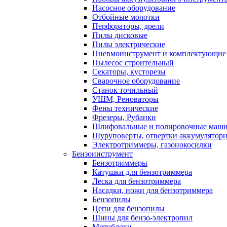
Насосное оборудование
Отбойные молотки
Перфораторы, дрели
Пилы дисковые
Пилы электрические
Пневмоинструмент и комплектующие
Пылесос строительный
Секаторы, кусторезы
Сварочное оборудование
Станок точильный
УШМ, Реноваторы
Фены технические
Фрезеры, Рубанки
Шлифовальные и полировочные маш
Шуруповерты, отвертки аккумулятор
Электротриммеры, газонокосилки
Бензоинструмент
Бензотриммеры
Катушки для бензотриммера
Леска для бензотриммера
Насадки, ножи для бензотриммера
Бензопилы
Цепи для бензопилы
Шины для бензо-электропил
Мотоблоки