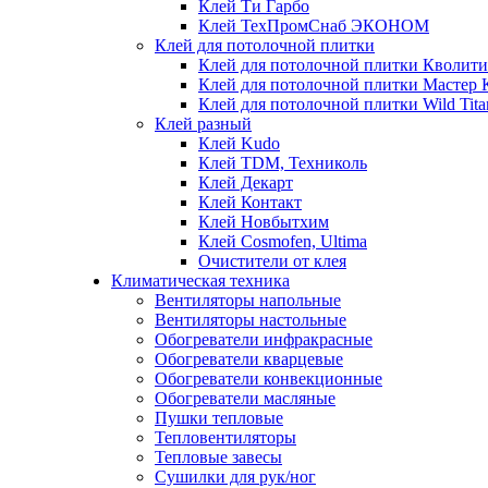
Клей Ти Гарбо
Клей ТехПромСнаб ЭКОНОМ
Клей для потолочной плитки
Клей для потолочной плитки Кволити
Клей для потолочной плитки Мастер 
Клей для потолочной плитки Wild Tita
Клей разный
Клей Kudo
Клей TDM, Техниколь
Клей Декарт
Клей Контакт
Клей Новбытхим
Клей Cosmofen, Ultima
Очистители от клея
Климатическая техника
Вентиляторы напольные
Вентиляторы настольные
Обогреватели инфракрасные
Обогреватели кварцевые
Обогреватели конвекционные
Обогреватели масляные
Пушки тепловые
Тепловентиляторы
Тепловые завесы
Сушилки для рук/ног