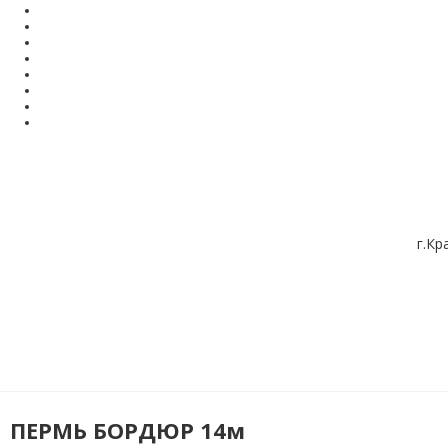
г.Кр
ПЕРМЬ БОРДЮР 14м