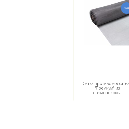
Сетка противомоскитн
"Премиум" из
стекловолокна
1,4м*30м/1,7*1,5мм (сер
(10)