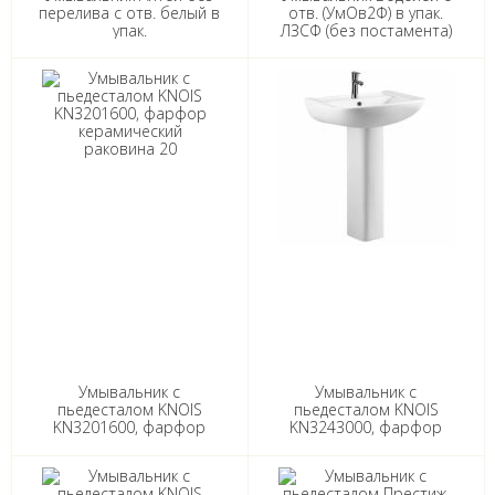
перелива с отв. белый в
отв. (УмОв2Ф) в упак.
упак.
ЛЗСФ (без постамента)
Умывальник с
Умывальник с
пьедесталом KNOIS
пьедесталом KNOIS
KN3201600, фарфор
KN3243000, фарфор
керамический раковина
керамический раковина
20" (50*39,5*82см)
24" (61*47,5*85см)