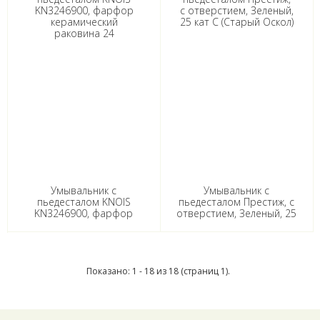
Умывальник с
Умывальник с
пьедесталом KNOIS
пьедесталом Престиж, с
KN3246900, фарфор
отверстием, Зеленый, 25
керамический раковина
кат С (Старый Оскол)
24" (63*47,5*86см)
Показано: 1 - 18 из 18 (страниц 1).