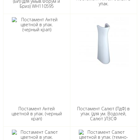
(БИ) (для умыв.Форум и
упак.
Бриз) WH110595
Постамент Антей
Постамент Салют (ПдФ) в
цветной в упак. (черный
упак. (для ум. Водолей,
крап)
Салют )ЛЗСФ