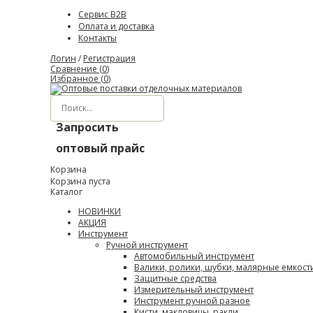
Сервис B2B
Оплата и доставка
Контакты
Логин
/
Регистрация
Сравнение (
0
)
Избранное (
0
)
Запросить
оптовый прайс
Корзина
Корзина пуста
Каталог
НОВИНКИ
АКЦИЯ
Инструмент
Ручной инструмент
Автомобильный инструмент
Валики, ролики, шубки, малярные емкост
Защитные средства
Измерительный инструмент
Инструмент ручной разное
Кисти, макловицы, ракли