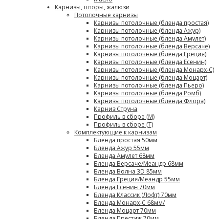
Карнизы, шторы, жалюзи
Потолочные карнизы
Карнизы потолочные (бленда простая)
Карнизы потолочные (бленда Ажур)
Карнизы потолочные (бленда Амулет)
Карнизы потолочные (бленда Версаче)
Карнизы потолочные (бленда Греция)
Карнизы потолочные (бленда Есенин)
Карнизы потолочные (бленда Монарх-С)
Карнизы потолочные (бленда Моцарт)
Карнизы потолочные (бленда Пьеро)
Карнизы потолочные (бленда Ромб)
Карнизы потолочные (бленда Флора)
Карниз Струна
Профиль в сборе (М)
Профиль в сборе (Т)
Комплектующие к карнизам
Бленда простая 50мм
Бленда Ажур 55мм
Бленда Амулет 68мм
Бленда Версаче/Меандр 68мм
Бленда Волна 3D 85мм
Бленда Греция/Меандр 55мм
Бленда Есенин 70мм
Бленда Классик (Лофт) 70мм
Бленда Монарх-С 68мм/
Бленда Моцарт 70мм
Бленда Престиж 70мм