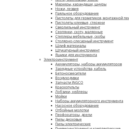
Маркеры, карандаши, шнуры
Ножи, лезвия
Паяльное оборудование
Пистолеты для герметиков, монтажной пе
Пистолеты клеевые, стержни
Сверлильный инструмент
Серпянки, скотч, малярные
Степлеры мебельные, скобы
Столярно-слесарный инструмент
Шлиф материалы
Штукатурный инструмент
Ящики для инструмента
Электроинструмент
Аккумуляторы, наборы аккумуляторов
Зарядные устройства, кабель
Бетоносмесители
Воздуходувки
Запчасти INGCO
Краскопульты
Лобзики, нейлеры
Мойки
Наборы аккумуляторного инструмента
Насосное оборудование
Отбойные молотки
Перфораторы, дрели
Пилы дисковые
Пилы электрические
Пневмоинструмент и комплектующие