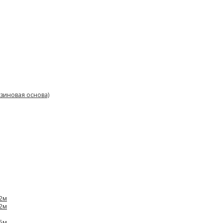
зиновая основа)
,2м
,2м
,5м