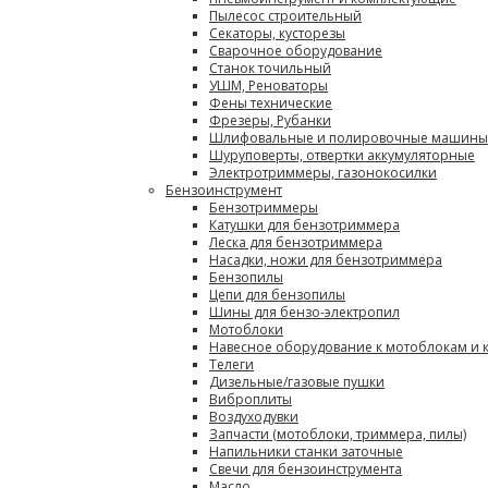
Пылесос строительный
Секаторы, кусторезы
Сварочное оборудование
Станок точильный
УШМ, Реноваторы
Фены технические
Фрезеры, Рубанки
Шлифовальные и полировочные машины
Шуруповерты, отвертки аккумуляторные
Электротриммеры, газонокосилки
Бензоинструмент
Бензотриммеры
Катушки для бензотриммера
Леска для бензотриммера
Насадки, ножи для бензотриммера
Бензопилы
Цепи для бензопилы
Шины для бензо-электропил
Мотоблоки
Навесное оборудование к мотоблокам и 
Телеги
Дизельные/газовые пушки
Виброплиты
Воздуходувки
Запчасти (мотоблоки, триммера, пилы)
Напильники станки заточные
Свечи для бензоинструмента
Масло