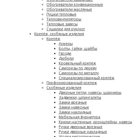
Обогреватели конвекционные
Обогреватели масляные
Пушки тепловые
Тепловентиляторы
Тепловые завесы
Сушилки для рук/ног
Крепёж, скобяные изделия
Крепёж
Анкеры
Болты, гайки, шайбы
Гвозди
Дюбели
Кровельный крепёж
Саморезы по дереву
Саморезы по металлу
Специализированный крепёж
Перфорированный крепеж
Скобяные изделия
Дверные петли, навесы, шарниры
Задвижки, шпингалеты
Замки врезные
Замки навесные
Замки накладные
Мебельная фурнитура
Крюки настенные, кронштейны, навесы
Ручки дверные врезные
Ручки дверные накладные
Уголки металлические