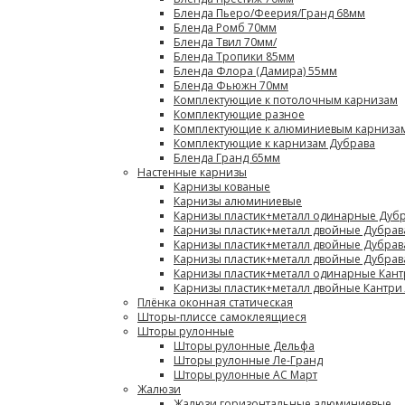
Бленда Пьеро/Феерия/Гранд 68мм
Бленда Ромб 70мм
Бленда Твил 70мм/
Бленда Тропики 85мм
Бленда Флора (Дамира) 55мм
Бленда Фьюжн 70мм
Комплектующие к потолочным карнизам
Комплектующие разное
Комплектующие к алюминиевым карниза
Комплектующие к карнизам Дубрава
Бленда Гранд 65мм
Настенные карнизы
Карнизы кованые
Карнизы алюминиевые
Карнизы пластик+металл одинарные Дубр
Карнизы пластик+металл двойные Дубрав
Карнизы пластик+металл двойные Дубрав
Карнизы пластик+металл двойные Дубрав
Карнизы пластик+металл одинарные Кант
Карнизы пластик+металл двойные Кантри
Плёнка оконная статическая
Шторы-плиссе самоклеящиеся
Шторы рулонные
Шторы рулонные Дельфа
Шторы рулонные Ле-Гранд
Шторы рулонные АС Март
Жалюзи
Жалюзи горизонтальные алюминиевые