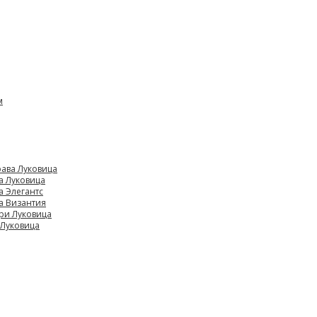
м
ава Луковица
а Луковица
а Элегантс
а Византия
ри Луковица
 Луковица