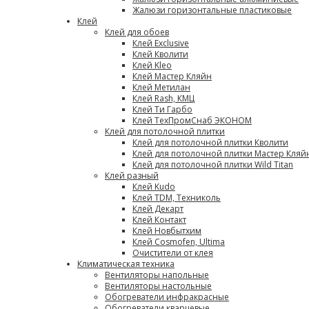
Жалюзи горизонтальные пластиковые
Клей
Клей для обоев
Клей Exclusive
Клей Кволити
Клей Kleo
Клей Мастер Кляйн
Клей Метилан
Клей Rash, КМЦ
Клей Ти Гарбо
Клей ТехПромСнаб ЭКОНОМ
Клей для потолочной плитки
Клей для потолочной плитки Кволити
Клей для потолочной плитки Мастер Кляй
Клей для потолочной плитки Wild Titan
Клей разный
Клей Kudo
Клей TDM, Техниколь
Клей Декарт
Клей Контакт
Клей Новбытхим
Клей Cosmofen, Ultima
Очистители от клея
Климатическая техника
Вентиляторы напольные
Вентиляторы настольные
Обогреватели инфракрасные
Обогреватели кварцевые