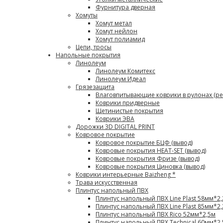
Фурнитура дверная
Хомуты
Хомут метал
Хомут нейлон
Хомут полиамид
Цепи, тросы
Напольные покрытия
Линолеум
Линолеум Комитекс
Линолеум Идеал
Грязезащита
Влаговпитывающие коврики в рулонах (ре
Коврики придверные
Щетинистые покрытия
Коврики ЭВА
Дорожки 3D DIGITAL PRINT
Ковровое покрытие
Ковровое покрытие БЦФ (вывод)
Ковровые покрытия HEAT-SET (вывод)
Ковровые покрытия Фризе (вывод)
Ковровые покрытия Циновка (вывод)
Коврики интерьерные Baizheng *
Трава искусственная
Плинтус напольный ПВХ
Плинтус напольный ПВХ Line Plast 58мм*2
Плинтус напольный ПВХ Line Plast 85мм*2
Плинтус напольный ПВХ Rico 52мм*2,5м
Плинтус напольный ПВХ Technical 60мм*2