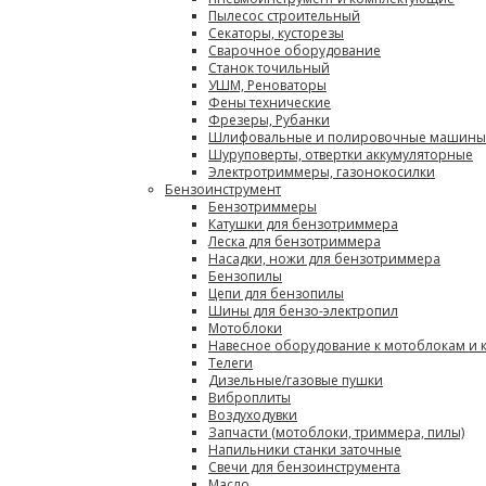
Пылесос строительный
Секаторы, кусторезы
Сварочное оборудование
Станок точильный
УШМ, Реноваторы
Фены технические
Фрезеры, Рубанки
Шлифовальные и полировочные машины
Шуруповерты, отвертки аккумуляторные
Электротриммеры, газонокосилки
Бензоинструмент
Бензотриммеры
Катушки для бензотриммера
Леска для бензотриммера
Насадки, ножи для бензотриммера
Бензопилы
Цепи для бензопилы
Шины для бензо-электропил
Мотоблоки
Навесное оборудование к мотоблокам и 
Телеги
Дизельные/газовые пушки
Виброплиты
Воздуходувки
Запчасти (мотоблоки, триммера, пилы)
Напильники станки заточные
Свечи для бензоинструмента
Масло