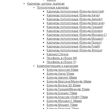
Карнизы, шторы, жалюзи
Потолочные карнизы
Карнизы потолочные (бленда простая)
Карнизы потолочные (бленда Ажур)
Карнизы потолочные (бленда Амулет)
Карнизы потолочные (бленда Версаче)
Карнизы потолочные (бленда Греция)
Карнизы потолочные (бленда Есенин)
Карнизы потолочные (бленда Монарх-С)
Карнизы потолочные (бленда Моцарт)
Карнизы потолочные (бленда Пьеро)
Карнизы потолочные (бленда Ромб)
Карнизы потолочные (бленда Флора)
Карниз Струна
Профиль в сборе (М)
Профиль в сборе (Т)
Комплектующие к карнизам
Бленда простая 50мм
Бленда Ажур 55мм
Бленда Амулет 68мм
Бленда Версаче/Меандр 68мм
Бленда Волна 3D 85мм
Бленда Греция/Меандр 55мм
Бленда Есенин 70мм
Бленда Классик (Лофт) 70мм
Бленда Монарх-С 68мм/
Бленда Моцарт 70мм
Бленда Престиж 70мм