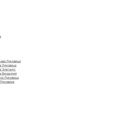
м
ава Луковица
а Луковица
а Элегантс
а Византия
ри Луковица
 Луковица