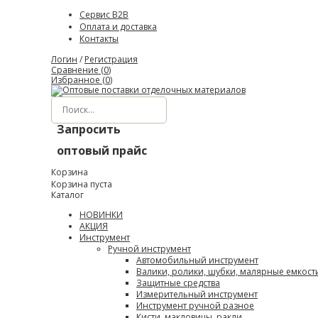
Сервис B2B
Оплата и доставка
Контакты
Логин
/
Регистрация
Сравнение (
0
)
Избранное (
0
)
Запросить
оптовый прайс
Корзина
Корзина пуста
Каталог
НОВИНКИ
АКЦИЯ
Инструмент
Ручной инструмент
Автомобильный инструмент
Валики, ролики, шубки, малярные емкост
Защитные средства
Измерительный инструмент
Инструмент ручной разное
Кисти, макловицы, ракли