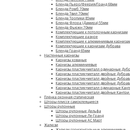
Бленда Пьеро/Феерия/Гранд 68мм
Бленда Ромб 70мм
Бленда Твил 70мм/
Бленда Тропики 85мм
Бленда Флора (Дамира) 55мм
Бленда Фьюжн 70мм
Комплектующие к потолочным карнизам
Комплектующие разное
Комплектующие к алюминиевым карниза
Комплектующие к карнизам Дубрава
Бленда Гранд 65мм
Настенные карнизы
Карнизы кованые
Карнизы алюминиевые
Карнизы пластик+металл одинарные Дубр
Карнизы пластик+металл двойные Дубрав
Карнизы пластик+металл двойные Дубрав
Карнизы пластик+металл двойные Дубрав
Карнизы пластик+металл одинарные Кант
Карнизы пластик+металл двойные Кантри
Плёнка оконная статическая
Шторы-плиссе самоклеящиеся
Шторы рулонные
Шторы рулонные Дельфа
Шторы рулонные Ле-Гранд
Шторы рулонные АС Март
Жалюзи
Жалюзи горизонтальные алюминиевые