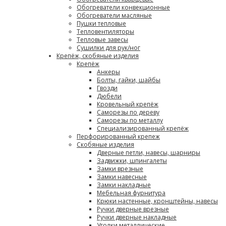
Обогреватели конвекционные
Обогреватели масляные
Пушки тепловые
Тепловентиляторы
Тепловые завесы
Сушилки для рук/ног
Крепёж, скобяные изделия
Крепёж
Анкеры
Болты, гайки, шайбы
Гвозди
Дюбели
Кровельный крепёж
Саморезы по дереву
Саморезы по металлу
Специализированный крепёж
Перфорированный крепеж
Скобяные изделия
Дверные петли, навесы, шарниры
Задвижки, шпингалеты
Замки врезные
Замки навесные
Замки накладные
Мебельная фурнитура
Крюки настенные, кронштейны, навесы
Ручки дверные врезные
Ручки дверные накладные
Уголки металлические