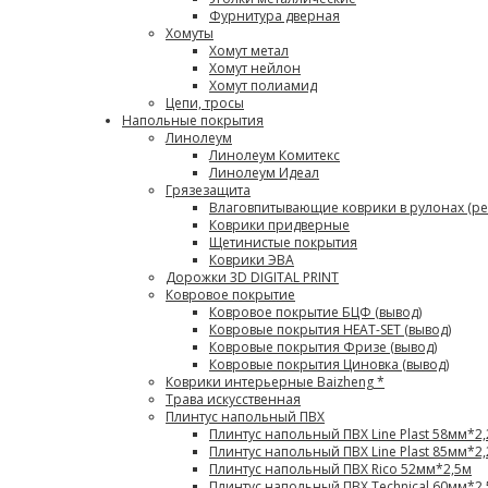
Фурнитура дверная
Хомуты
Хомут метал
Хомут нейлон
Хомут полиамид
Цепи, тросы
Напольные покрытия
Линолеум
Линолеум Комитекс
Линолеум Идеал
Грязезащита
Влаговпитывающие коврики в рулонах (ре
Коврики придверные
Щетинистые покрытия
Коврики ЭВА
Дорожки 3D DIGITAL PRINT
Ковровое покрытие
Ковровое покрытие БЦФ (вывод)
Ковровые покрытия HEAT-SET (вывод)
Ковровые покрытия Фризе (вывод)
Ковровые покрытия Циновка (вывод)
Коврики интерьерные Baizheng *
Трава искусственная
Плинтус напольный ПВХ
Плинтус напольный ПВХ Line Plast 58мм*2
Плинтус напольный ПВХ Line Plast 85мм*2
Плинтус напольный ПВХ Rico 52мм*2,5м
Плинтус напольный ПВХ Technical 60мм*2