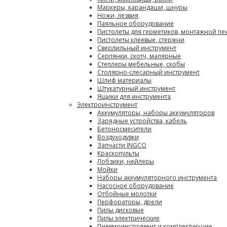
Маркеры, карандаши, шнуры
Ножи, лезвия
Паяльное оборудование
Пистолеты для герметиков, монтажной пе
Пистолеты клеевые, стержни
Сверлильный инструмент
Серпянки, скотч, малярные
Степлеры мебельные, скобы
Столярно-слесарный инструмент
Шлиф материалы
Штукатурный инструмент
Ящики для инструмента
Электроинструмент
Аккумуляторы, наборы аккумуляторов
Зарядные устройства, кабель
Бетоносмесители
Воздуходувки
Запчасти INGCO
Краскопульты
Лобзики, нейлеры
Мойки
Наборы аккумуляторного инструмента
Насосное оборудование
Отбойные молотки
Перфораторы, дрели
Пилы дисковые
Пилы электрические
Пневмоинструмент и комплектующие