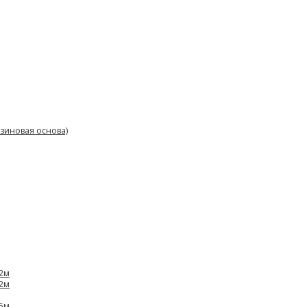
зиновая основа)
,2м
,2м
,5м