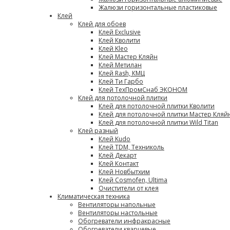
Жалюзи горизонтальные пластиковые
Клей
Клей для обоев
Клей Exclusive
Клей Кволити
Клей Kleo
Клей Мастер Кляйн
Клей Метилан
Клей Rash, КМЦ
Клей Ти Гарбо
Клей ТехПромСнаб ЭКОНОМ
Клей для потолочной плитки
Клей для потолочной плитки Кволити
Клей для потолочной плитки Мастер Кляй
Клей для потолочной плитки Wild Titan
Клей разный
Клей Kudo
Клей TDM, Техниколь
Клей Декарт
Клей Контакт
Клей Новбытхим
Клей Cosmofen, Ultima
Очистители от клея
Климатическая техника
Вентиляторы напольные
Вентиляторы настольные
Обогреватели инфракрасные
Обогреватели кварцевые