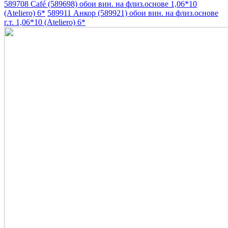
589708 Café (589698) обои вин. на флиз.основе 1,06*10
(Ateliero) 6*
589911 Анкор (589921) обои вин. на флиз.основе
г.т. 1,06*10 (Ateliero) 6*