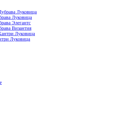
Дубрава Луковица
брава Луковица
брава Элегантс
брава Византия
Кантри Луковица
нтри Луковица
е