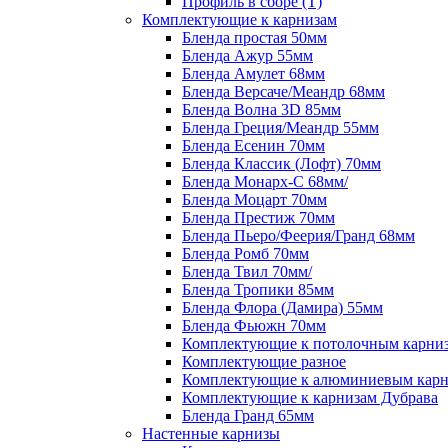
Профиль в сборе (Т)
Комплектующие к карнизам
Бленда простая 50мм
Бленда Ажур 55мм
Бленда Амулет 68мм
Бленда Версаче/Меандр 68мм
Бленда Волна 3D 85мм
Бленда Греция/Меандр 55мм
Бленда Есенин 70мм
Бленда Классик (Лофт) 70мм
Бленда Монарх-С 68мм/
Бленда Моцарт 70мм
Бленда Престиж 70мм
Бленда Пьеро/Феерия/Гранд 68мм
Бленда Ромб 70мм
Бленда Твил 70мм/
Бленда Тропики 85мм
Бленда Флора (Дамира) 55мм
Бленда Фьюжн 70мм
Комплектующие к потолочным карни
Комплектующие разное
Комплектующие к алюминиевым карн
Комплектующие к карнизам Дубрава
Бленда Гранд 65мм
Настенные карнизы