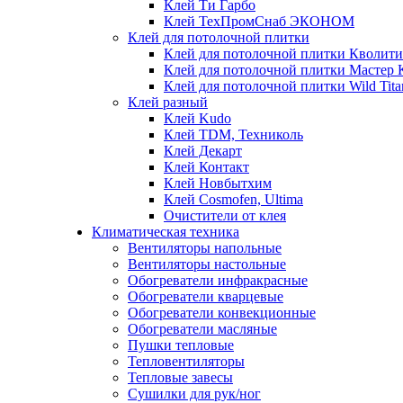
Клей Ти Гарбо
Клей ТехПромСнаб ЭКОНОМ
Клей для потолочной плитки
Клей для потолочной плитки Кволити
Клей для потолочной плитки Мастер 
Клей для потолочной плитки Wild Tita
Клей разный
Клей Kudo
Клей TDM, Техниколь
Клей Декарт
Клей Контакт
Клей Новбытхим
Клей Cosmofen, Ultima
Очистители от клея
Климатическая техника
Вентиляторы напольные
Вентиляторы настольные
Обогреватели инфракрасные
Обогреватели кварцевые
Обогреватели конвекционные
Обогреватели масляные
Пушки тепловые
Тепловентиляторы
Тепловые завесы
Сушилки для рук/ног