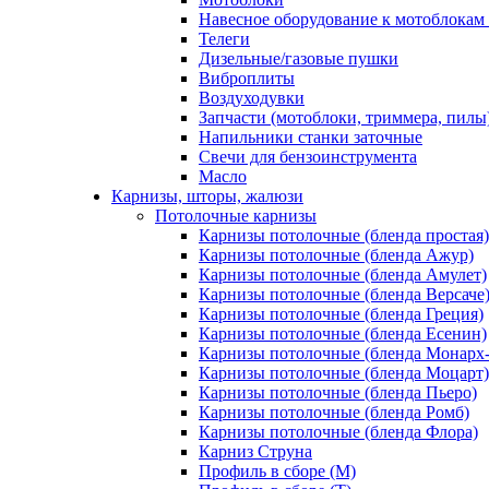
Навесное оборудование к мотоблокам 
Телеги
Дизельные/газовые пушки
Виброплиты
Воздуходувки
Запчасти (мотоблоки, триммера, пилы
Напильники станки заточные
Свечи для бензоинструмента
Масло
Карнизы, шторы, жалюзи
Потолочные карнизы
Карнизы потолочные (бленда простая)
Карнизы потолочные (бленда Ажур)
Карнизы потолочные (бленда Амулет)
Карнизы потолочные (бленда Версаче
Карнизы потолочные (бленда Греция)
Карнизы потолочные (бленда Есенин)
Карнизы потолочные (бленда Монарх
Карнизы потолочные (бленда Моцарт)
Карнизы потолочные (бленда Пьеро)
Карнизы потолочные (бленда Ромб)
Карнизы потолочные (бленда Флора)
Карниз Струна
Профиль в сборе (М)