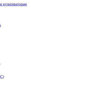
и культиваторам
)
)
-С)