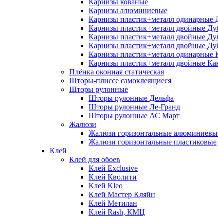
Карнизы кованые
Карнизы алюминиевые
Карнизы пластик+металл одинарные 
Карнизы пластик+металл двойные Ду
Карнизы пластик+металл двойные Ду
Карнизы пластик+металл двойные Ду
Карнизы пластик+металл одинарные 
Карнизы пластик+металл двойные Ка
Плёнка оконная статическая
Шторы-плиссе самоклеящиеся
Шторы рулонные
Шторы рулонные Дельфа
Шторы рулонные Ле-Гранд
Шторы рулонные АС Март
Жалюзи
Жалюзи горизонтальные алюминиевы
Жалюзи горизонтальные пластиковые
Клей
Клей для обоев
Клей Exclusive
Клей Кволити
Клей Kleo
Клей Мастер Кляйн
Клей Метилан
Клей Rash, КМЦ