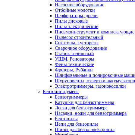
Насосное оборудование
Отбойные молотки
Перфораторы, дрели
Пилы дисковые
Пилы электрические
Пневмоинструмент и комплектующие
Пылесос строительный
Секаторы, кусторезы
Сварочное оборудование
Станок точильный
УШМ, Реноваторы
Фены технические
Фрезеры, Рубанки
Шлифовальные и полировочные маш
Шуруповерты, отвертки аккумулятор
Электротриммеры, газонокосилки
Бензоинструмент
Бензотриммеры
Катушки для бензотриммера
Леска для бензотриммера
Насадки, ножи для бензотриммера
Бензопилы
Цепи для бензопилы
Шины для бензо-электропил
Мотоблоки