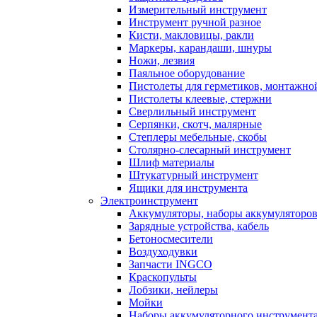
Измерительный инструмент
Инструмент ручной разное
Кисти, макловицы, ракли
Маркеры, карандаши, шнуры
Ножи, лезвия
Паяльное оборудование
Пистолеты для герметиков, монтажно
Пистолеты клеевые, стержни
Сверлильный инструмент
Серпянки, скотч, малярные
Степлеры мебельные, скобы
Столярно-слесарный инструмент
Шлиф материалы
Штукатурный инструмент
Ящики для инструмента
Электроинструмент
Аккумуляторы, наборы аккумуляторо
Зарядные устройства, кабель
Бетоносмесители
Воздуходувки
Запчасти INGCO
Краскопульты
Лобзики, нейлеры
Мойки
Наборы аккумуляторного инструмент