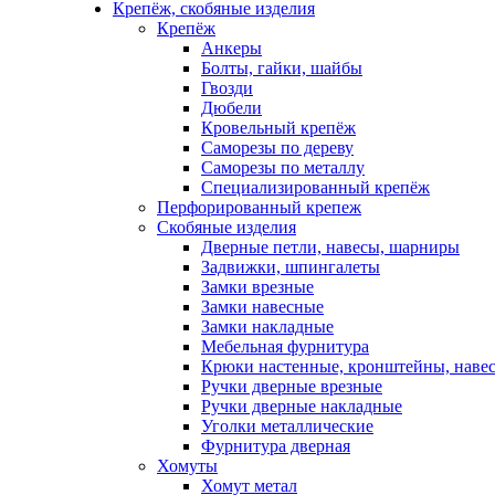
Крепёж, скобяные изделия
Крепёж
Анкеры
Болты, гайки, шайбы
Гвозди
Дюбели
Кровельный крепёж
Саморезы по дереву
Саморезы по металлу
Специализированный крепёж
Перфорированный крепеж
Скобяные изделия
Дверные петли, навесы, шарниры
Задвижки, шпингалеты
Замки врезные
Замки навесные
Замки накладные
Мебельная фурнитура
Крюки настенные, кронштейны, наве
Ручки дверные врезные
Ручки дверные накладные
Уголки металлические
Фурнитура дверная
Хомуты
Хомут метал