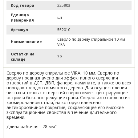
Код товара
225903
Единица
шт
измерения
Артикул
552010
Сверло по дереву спиральное 10 мм
Наименование
VIRA
Остатки на
79
складе
Сверло по дереву спиральное VIRA, 10 мм. Сверло по
дереву предназначено для эффективного сверления
отверстий в ДСП, ДВП, фанере, ламинате, а также во всех
породах твердого и мягкого дерева. Для осуществления
чистых и точных отверстий сверло имеет центрирующее
острие и боковые режущие грани. Сверло изготовлено из
хромированной стали, на которую нанесено
антикоррозийное покрытие, сохраняющее его высокие
эксплуатационные свойства в течение длительного
времени.
Длина рабочая - 78 мм"