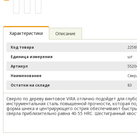
Характеристики
Описание
Код товара
2258
Единица измерения
шт
Артикул
5520
Наименование
Свер
Остатки на складе
83
Сверло по дереву винтовое VIRA отлично подойдет для глубо
инструментальная сталь повышенной прочности, которая под
форма шнека и центрирующего острия обеспечивают быстрый 
сверла приблизительно равна 40-55 HRC. Шестигранный хвос