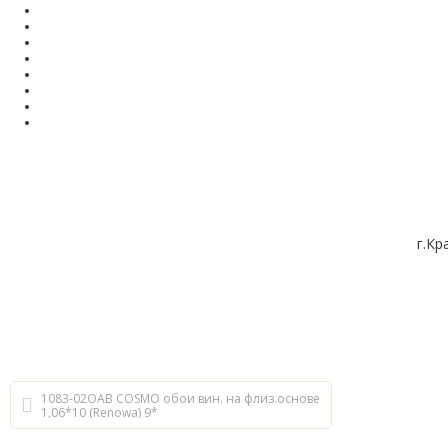
г.Кр
1083-02ОАВ COSMO обои вин. на флиз.основе
1,06*10 (Renowa) 9*