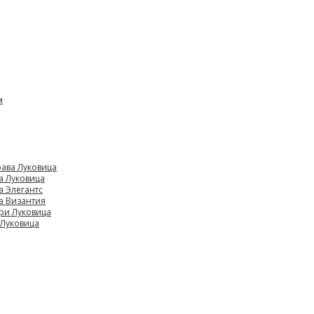
м
ава Луковица
а Луковица
а Элегантс
а Византия
ри Луковица
 Луковица