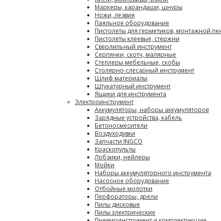
Маркеры, карандаши, шнуры
Ножи, лезвия
Паяльное оборудование
Пистолеты для герметиков, монтажной пе
Пистолеты клеевые, стержни
Сверлильный инструмент
Серпянки, скотч, малярные
Степлеры мебельные, скобы
Столярно-слесарный инструмент
Шлиф материалы
Штукатурный инструмент
Ящики для инструмента
Электроинструмент
Аккумуляторы, наборы аккумуляторов
Зарядные устройства, кабель
Бетоносмесители
Воздуходувки
Запчасти INGCO
Краскопульты
Лобзики, нейлеры
Мойки
Наборы аккумуляторного инструмента
Насосное оборудование
Отбойные молотки
Перфораторы, дрели
Пилы дисковые
Пилы электрические
Пневмоинструмент и комплектующие