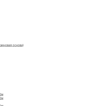
зиновая основа)
,2м
,2м
,5м