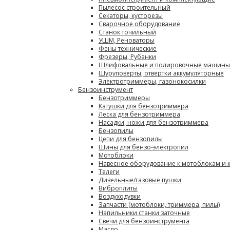
Пылесос строительный
Секаторы, кусторезы
Сварочное оборудование
Станок точильный
УШМ, Реноваторы
Фены технические
Фрезеры, Рубанки
Шлифовальные и полировочные машины
Шуруповерты, отвертки аккумуляторные
Электротриммеры, газонокосилки
Бензоинструмент
Бензотриммеры
Катушки для бензотриммера
Леска для бензотриммера
Насадки, ножи для бензотриммера
Бензопилы
Цепи для бензопилы
Шины для бензо-электропил
Мотоблоки
Навесное оборудование к мотоблокам и 
Телеги
Дизельные/газовые пушки
Виброплиты
Воздуходувки
Запчасти (мотоблоки, триммера, пилы)
Напильники станки заточные
Свечи для бензоинструмента
Масло