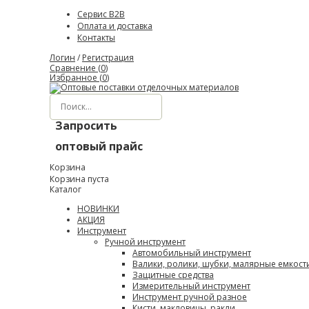
Сервис B2B
Оплата и доставка
Контакты
Логин
/
Регистрация
Сравнение (
0
)
Избранное (
0
)
Запросить
оптовый прайс
Корзина
Корзина пуста
Каталог
НОВИНКИ
АКЦИЯ
Инструмент
Ручной инструмент
Автомобильный инструмент
Валики, ролики, шубки, малярные емкост
Защитные средства
Измерительный инструмент
Инструмент ручной разное
Кисти, макловицы, ракли