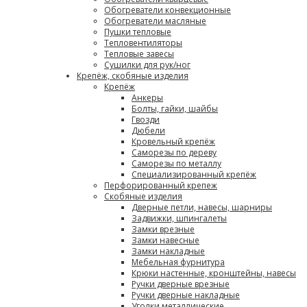
Обогреватели конвекционные
Обогреватели масляные
Пушки тепловые
Тепловентиляторы
Тепловые завесы
Сушилки для рук/ног
Крепёж, скобяные изделия
Крепёж
Анкеры
Болты, гайки, шайбы
Гвозди
Дюбели
Кровельный крепёж
Саморезы по дереву
Саморезы по металлу
Специализированный крепёж
Перфорированный крепеж
Скобяные изделия
Дверные петли, навесы, шарниры
Задвижки, шпингалеты
Замки врезные
Замки навесные
Замки накладные
Мебельная фурнитура
Крюки настенные, кронштейны, навесы
Ручки дверные врезные
Ручки дверные накладные
Уголки металлические