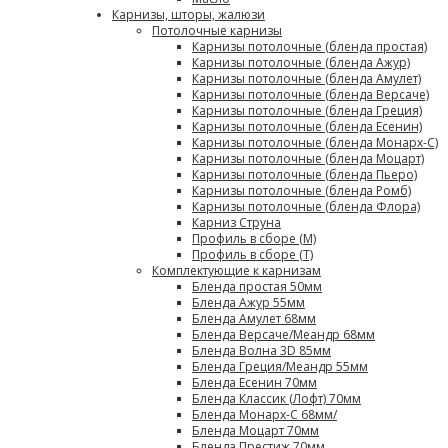
Карнизы, шторы, жалюзи
Потолочные карнизы
Карнизы потолочные (бленда простая)
Карнизы потолочные (бленда Ажур)
Карнизы потолочные (бленда Амулет)
Карнизы потолочные (бленда Версаче)
Карнизы потолочные (бленда Греция)
Карнизы потолочные (бленда Есенин)
Карнизы потолочные (бленда Монарх-С)
Карнизы потолочные (бленда Моцарт)
Карнизы потолочные (бленда Пьеро)
Карнизы потолочные (бленда Ромб)
Карнизы потолочные (бленда Флора)
Карниз Струна
Профиль в сборе (М)
Профиль в сборе (Т)
Комплектующие к карнизам
Бленда простая 50мм
Бленда Ажур 55мм
Бленда Амулет 68мм
Бленда Версаче/Меандр 68мм
Бленда Волна 3D 85мм
Бленда Греция/Меандр 55мм
Бленда Есенин 70мм
Бленда Классик (Лофт) 70мм
Бленда Монарх-С 68мм/
Бленда Моцарт 70мм
Бленда Престиж 70мм