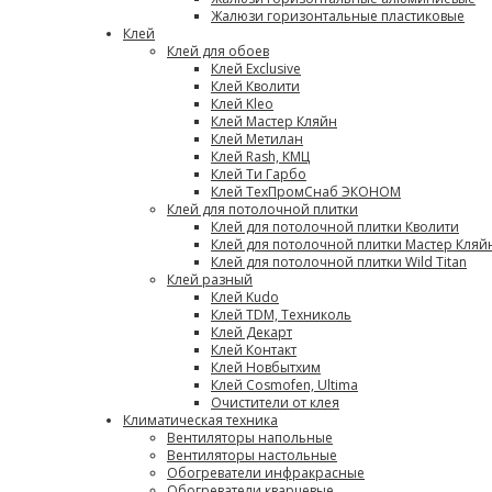
Жалюзи горизонтальные пластиковые
Клей
Клей для обоев
Клей Exclusive
Клей Кволити
Клей Kleo
Клей Мастер Кляйн
Клей Метилан
Клей Rash, КМЦ
Клей Ти Гарбо
Клей ТехПромСнаб ЭКОНОМ
Клей для потолочной плитки
Клей для потолочной плитки Кволити
Клей для потолочной плитки Мастер Кляй
Клей для потолочной плитки Wild Titan
Клей разный
Клей Kudo
Клей TDM, Техниколь
Клей Декарт
Клей Контакт
Клей Новбытхим
Клей Cosmofen, Ultima
Очистители от клея
Климатическая техника
Вентиляторы напольные
Вентиляторы настольные
Обогреватели инфракрасные
Обогреватели кварцевые