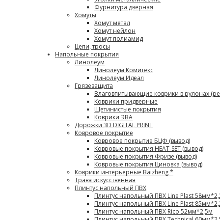
Фурнитура дверная
Хомуты
Хомут метал
Хомут нейлон
Хомут полиамид
Цепи, тросы
Напольные покрытия
Линолеум
Линолеум Комитекс
Линолеум Идеал
Грязезащита
Влаговпитывающие коврики в рулонах (ре
Коврики придверные
Щетинистые покрытия
Коврики ЭВА
Дорожки 3D DIGITAL PRINT
Ковровое покрытие
Ковровое покрытие БЦФ (вывод)
Ковровые покрытия HEAT-SET (вывод)
Ковровые покрытия Фризе (вывод)
Ковровые покрытия Циновка (вывод)
Коврики интерьерные Baizheng *
Трава искусственная
Плинтус напольный ПВХ
Плинтус напольный ПВХ Line Plast 58мм*2
Плинтус напольный ПВХ Line Plast 85мм*2
Плинтус напольный ПВХ Rico 52мм*2,5м
Плинтус напольный ПВХ Technical 60мм*2