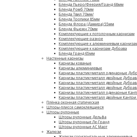
Бленда Пьеро/Феерия/Гранд 68мм
Бленда Ромб 70мм
Бленда Твил 70мм/
Бленда Тропики 85мм
Бленда Флора (Дамира) 55мм
Бленда Фьюжн 70мм
Комплектующие к потолочным карнизам
Комплектующие разное
Комплектующие к алюминиевым карниза
Комплектующие к карнизам Дубрава
Бленда Гранд 65мм
Настенные карнизы
Карнизы кованые
Карнизы алюминиевые
Карнизы пластик+металл одинарные Дубр
Карнизы пластик+металл двойные Дубрав
Карнизы пластик+металл двойные Дубрав
Карнизы пластик+металл двойные Дубрав
Карнизы пластик+металл одинарные Кант
Карнизы пластик+металл двойные Кантри
Плёнка оконная статическая
Шторы-плиссе самоклеящиеся
Шторы рулонные
Шторы рулонные Дельфа
Шторы рулонные Ле-Гранд
Шторы рулонные АС Март
Жалюзи
Жалюзи горизонтальные алюминиевые