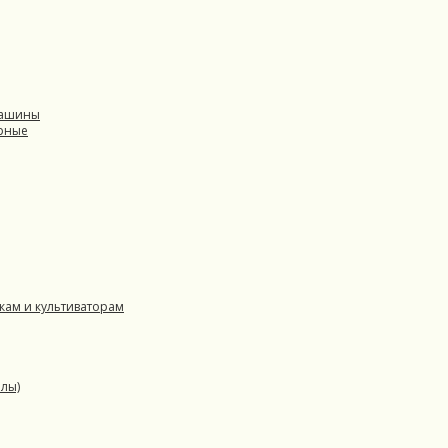
машины
орные
кам и культиваторам
илы)