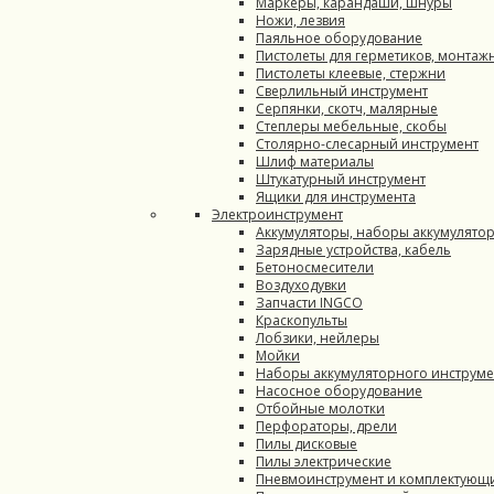
Маркеры, карандаши, шнуры
Ножи, лезвия
Паяльное оборудование
Пистолеты для герметиков, монтаж
Пистолеты клеевые, стержни
Сверлильный инструмент
Серпянки, скотч, малярные
Степлеры мебельные, скобы
Столярно-слесарный инструмент
Шлиф материалы
Штукатурный инструмент
Ящики для инструмента
Электроинструмент
Аккумуляторы, наборы аккумулято
Зарядные устройства, кабель
Бетоносмесители
Воздуходувки
Запчасти INGCO
Краскопульты
Лобзики, нейлеры
Мойки
Наборы аккумуляторного инструме
Насосное оборудование
Отбойные молотки
Перфораторы, дрели
Пилы дисковые
Пилы электрические
Пневмоинструмент и комплектующ