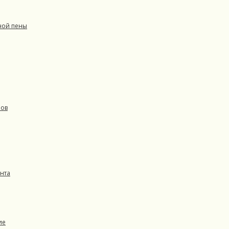
ной пены
ров
нта
ие