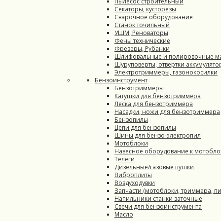
Пылесос строительный
Секаторы, кусторезы
Сварочное оборудование
Станок точильный
УШМ, Реноваторы
Фены технические
Фрезеры, Рубанки
Шлифовальные и полировочные 
Шуруповерты, отвертки аккумулят
Электротриммеры, газонокосилки
Бензоинструмент
Бензотриммеры
Катушки для бензотриммера
Леска для бензотриммера
Насадки, ножи для бензотриммера
Бензопилы
Цепи для бензопилы
Шины для бензо-электропил
Мотоблоки
Навесное оборудование к мотобло
Телеги
Дизельные/газовые пушки
Виброплиты
Воздуходувки
Запчасти (мотоблоки, триммера, п
Напильники станки заточные
Свечи для бензоинструмента
Масло