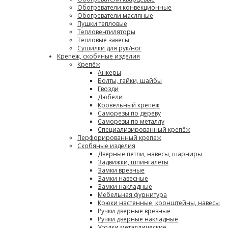
Обогреватели конвекционные
Обогреватели масляные
Пушки тепловые
Тепловентиляторы
Тепловые завесы
Сушилки для рук/ног
Крепёж, скобяные изделия
Крепёж
Анкеры
Болты, гайки, шайбы
Гвозди
Дюбели
Кровельный крепёж
Саморезы по дереву
Саморезы по металлу
Специализированный крепёж
Перфорированный крепеж
Скобяные изделия
Дверные петли, навесы, шарниры
Задвижки, шпингалеты
Замки врезные
Замки навесные
Замки накладные
Мебельная фурнитура
Крюки настенные, кронштейны, навесы
Ручки дверные врезные
Ручки дверные накладные
Уголки металлические