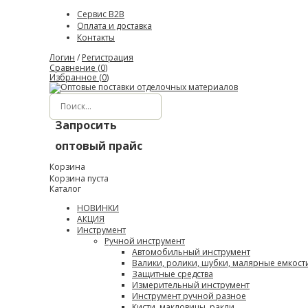
Сервис B2B
Оплата и доставка
Контакты
Логин
/
Регистрация
Сравнение (
0
)
Избранное (
0
)
Запросить
оптовый прайс
Корзина
Корзина пуста
Каталог
НОВИНКИ
АКЦИЯ
Инструмент
Ручной инструмент
Автомобильный инструмент
Валики, ролики, шубки, малярные емкост
Защитные средства
Измерительный инструмент
Инструмент ручной разное
Кисти, макловицы, ракли