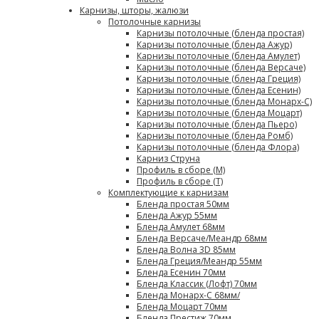
Карнизы, шторы, жалюзи
Потолочные карнизы
Карнизы потолочные (бленда простая)
Карнизы потолочные (бленда Ажур)
Карнизы потолочные (бленда Амулет)
Карнизы потолочные (бленда Версаче)
Карнизы потолочные (бленда Греция)
Карнизы потолочные (бленда Есенин)
Карнизы потолочные (бленда Монарх-С)
Карнизы потолочные (бленда Моцарт)
Карнизы потолочные (бленда Пьеро)
Карнизы потолочные (бленда Ромб)
Карнизы потолочные (бленда Флора)
Карниз Струна
Профиль в сборе (М)
Профиль в сборе (Т)
Комплектующие к карнизам
Бленда простая 50мм
Бленда Ажур 55мм
Бленда Амулет 68мм
Бленда Версаче/Меандр 68мм
Бленда Волна 3D 85мм
Бленда Греция/Меандр 55мм
Бленда Есенин 70мм
Бленда Классик (Лофт) 70мм
Бленда Монарх-С 68мм/
Бленда Моцарт 70мм
Бленда Престиж 70мм