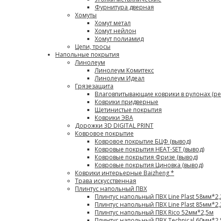
Фурнитура дверная
Хомуты
Хомут метал
Хомут нейлон
Хомут полиамид
Цепи, тросы
Напольные покрытия
Линолеум
Линолеум Комитекс
Линолеум Идеал
Грязезащита
Влаговпитывающие коврики в рулонах (ре
Коврики придверные
Щетинистые покрытия
Коврики ЭВА
Дорожки 3D DIGITAL PRINT
Ковровое покрытие
Ковровое покрытие БЦФ (вывод)
Ковровые покрытия HEAT-SET (вывод)
Ковровые покрытия Фризе (вывод)
Ковровые покрытия Циновка (вывод)
Коврики интерьерные Baizheng *
Трава искусственная
Плинтус напольный ПВХ
Плинтус напольный ПВХ Line Plast 58мм*2
Плинтус напольный ПВХ Line Plast 85мм*2
Плинтус напольный ПВХ Rico 52мм*2,5м
Плинтус напольный ПВХ Technical 60мм*2