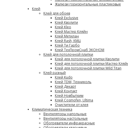
Жалюзи горизонтальные пластиковые
Клей
Клей для обоев
Клей Exclusive
Клей Кволити
Клей Kleo
Клей Мастер Кляйн
Клей Метилан
Клей Rash, КМЦ
Клей Ти Гарбо
Клей ТехПромСнаб ЭКОНОМ
Клей для потолочной плитки
Клей для потолочной плитки Кволити
Клей для потолочной плитки Мастер Кляй
Клей для потолочной плитки Wild Titan
Клей разный
Клей Kudo
Клей TDM, Техниколь
Клей Декарт
Клей Контакт
Клей Новбытхим
Клей Cosmofen, Ultima
Очистители от клея
Климатическая техника
Вентиляторы напольные
Вентиляторы настольные
Обогреватели инфракрасные
Обогреватели кварцевые