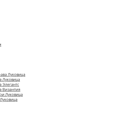
м
ава Луковица
а Луковица
а Элегантс
а Византия
ри Луковица
 Луковица