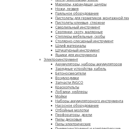
Маркеры, карандаши, шнуры
Ножи, лезвия
Паяльное оборудование
Пистолеты для герметиков, монтажной пе
Пистолеты клеевые, стержни
Сверлильный инструмент
Серпянки, скотч, малярные
Степлеры мебельные, скобы
Столярно-слесарный инструмент
Шлиф материалы
Штукатурный инструмент
Ящики для инструмента
Электроинструмент
Аккумуляторы, наборы аккумуляторов
Зарядные устройства, кабель
Бетоносмесители
Воздуходувки
Запчасти INGCO
Краскопульты
Лобзики, нейлеры
Мойки
Наборы аккумуляторного инструмента
Насосное оборудование
Отбойные молотки
Перфораторы, дрели
Пилы дисковые
Пилы электрические
Пневмоинструмент и комплектующие