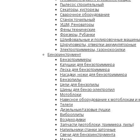
Пылесос строительный
Секаторы, кусторезы
Сварочное оборудование
Станок точильный
УШМ, Реноваторы
Фены технические
Фрезеры, Рубанки
Шлифовальные и полировочные машины
Шуруповерты, отвертки аккумуляторные
Электротриммеры, газонокосилки
Бензоинструмент
Бензотриммеры
Катушки для бензотриммера
Леска для бензотриммера
Насадки, ножи для бензотриммера
Бензопилы
Цепи для бензопилы
Шины для бензо-электропил
Мотоблоки
Навесное оборудование к мотоблокам и 
Телеги
Дизельные/газовые пушки
Виброплиты
Воздуходувки
Запчасти (мотоблоки, триммера, пилы)
Напильники станки заточные
Свечи для бензоинструмента
Масло