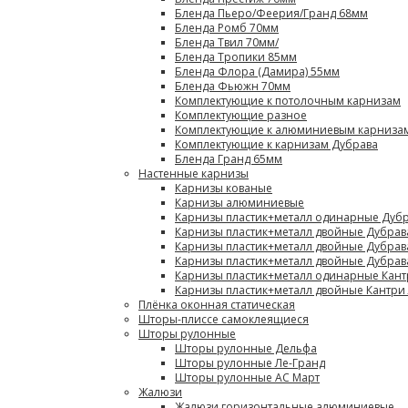
Бленда Пьеро/Феерия/Гранд 68мм
Бленда Ромб 70мм
Бленда Твил 70мм/
Бленда Тропики 85мм
Бленда Флора (Дамира) 55мм
Бленда Фьюжн 70мм
Комплектующие к потолочным карнизам
Комплектующие разное
Комплектующие к алюминиевым карниза
Комплектующие к карнизам Дубрава
Бленда Гранд 65мм
Настенные карнизы
Карнизы кованые
Карнизы алюминиевые
Карнизы пластик+металл одинарные Дубр
Карнизы пластик+металл двойные Дубрав
Карнизы пластик+металл двойные Дубрав
Карнизы пластик+металл двойные Дубрав
Карнизы пластик+металл одинарные Кант
Карнизы пластик+металл двойные Кантри
Плёнка оконная статическая
Шторы-плиссе самоклеящиеся
Шторы рулонные
Шторы рулонные Дельфа
Шторы рулонные Ле-Гранд
Шторы рулонные АС Март
Жалюзи
Жалюзи горизонтальные алюминиевые