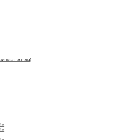
зиновая основа)
,2м
,2м
,5м