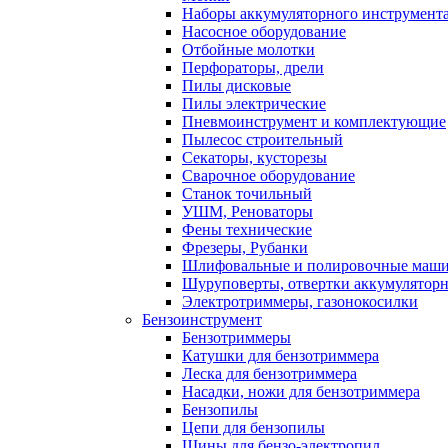
Наборы аккумуляторного инструмент
Насосное оборудование
Отбойные молотки
Перфораторы, дрели
Пилы дисковые
Пилы электрические
Пневмоинструмент и комплектующие
Пылесос строительный
Секаторы, кусторезы
Сварочное оборудование
Станок точильный
УШМ, Реноваторы
Фены технические
Фрезеры, Рубанки
Шлифовальные и полировочные маш
Шуруповерты, отвертки аккумулятор
Электротриммеры, газонокосилки
Бензоинструмент
Бензотриммеры
Катушки для бензотриммера
Леска для бензотриммера
Насадки, ножи для бензотриммера
Бензопилы
Цепи для бензопилы
Шины для бензо-электропил