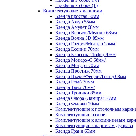
Профиль в сборе (Т)
Комплектующие к карнизам
Бленда простая 50мм
Бленда Ажур 55мм
Бленда Амулет 68мм
Бленда Версаче/Меандр 68мм
Бленда Волна 3D 85мм
Бленда Греция/Меандр 55мм
Бленда Есенин 70мм
Бленда Классик (Лофт) 70мм
Бленда Монарх-С 68мм/
Бленда Моцарт 70мм
Бленда Престиж 70мм
Бленда Пьеро/Феерия/Гранд 68мм
Бленда Ромб 70мм
Бленда Твил 70мм/
Бленда Тропики 85мм
Бленда Флора (Дамира) 55мм
Бленда Фьюжн 70мм
Комплектующие к потолочным карни
Комплектующие разное
Комплектующие к алюминиевым карн
Комплектующие к карнизам Дубрава
Бленда Гранд 65мм