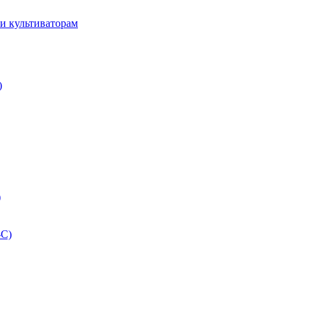
и культиваторам
)
)
-С)