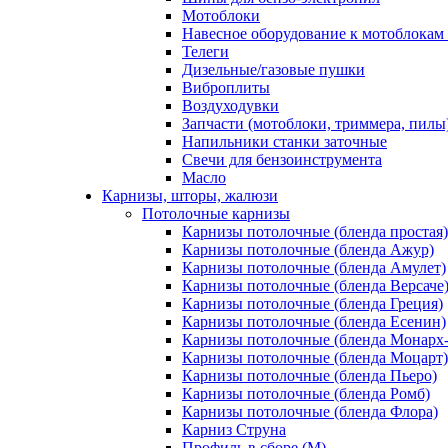
Мотоблоки
Навесное оборудование к мотоблокам 
Телеги
Дизельные/газовые пушки
Виброплиты
Воздуходувки
Запчасти (мотоблоки, триммера, пилы
Напильники станки заточные
Свечи для бензоинструмента
Масло
Карнизы, шторы, жалюзи
Потолочные карнизы
Карнизы потолочные (бленда простая)
Карнизы потолочные (бленда Ажур)
Карнизы потолочные (бленда Амулет)
Карнизы потолочные (бленда Версаче
Карнизы потолочные (бленда Греция)
Карнизы потолочные (бленда Есенин)
Карнизы потолочные (бленда Монарх
Карнизы потолочные (бленда Моцарт)
Карнизы потолочные (бленда Пьеро)
Карнизы потолочные (бленда Ромб)
Карнизы потолочные (бленда Флора)
Карниз Струна
Профиль в сборе (М)