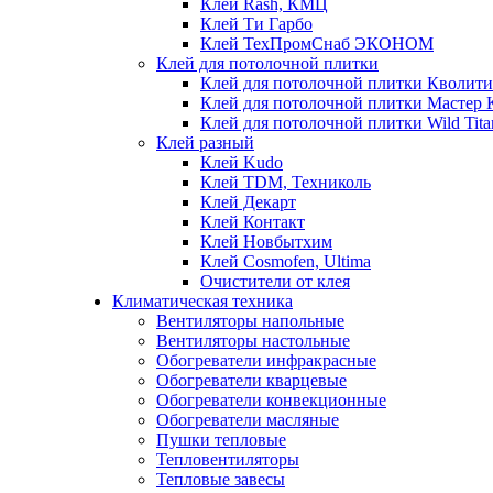
Клей Rash, КМЦ
Клей Ти Гарбо
Клей ТехПромСнаб ЭКОНОМ
Клей для потолочной плитки
Клей для потолочной плитки Кволити
Клей для потолочной плитки Мастер 
Клей для потолочной плитки Wild Tita
Клей разный
Клей Kudo
Клей TDM, Техниколь
Клей Декарт
Клей Контакт
Клей Новбытхим
Клей Cosmofen, Ultima
Очистители от клея
Климатическая техника
Вентиляторы напольные
Вентиляторы настольные
Обогреватели инфракрасные
Обогреватели кварцевые
Обогреватели конвекционные
Обогреватели масляные
Пушки тепловые
Тепловентиляторы
Тепловые завесы