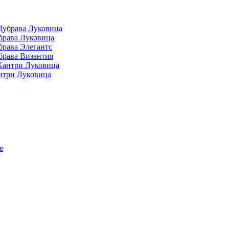
Дубрава Луковица
брава Луковица
брава Элегантс
брава Византия
Кантри Луковица
нтри Луковица
е