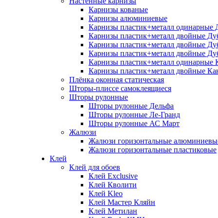
Настенные карнизы
Карнизы кованые
Карнизы алюминиевые
Карнизы пластик+металл одинарные 
Карнизы пластик+металл двойные Ду
Карнизы пластик+металл двойные Ду
Карнизы пластик+металл двойные Ду
Карнизы пластик+металл одинарные 
Карнизы пластик+металл двойные Ка
Плёнка оконная статическая
Шторы-плиссе самоклеящиеся
Шторы рулонные
Шторы рулонные Дельфа
Шторы рулонные Ле-Гранд
Шторы рулонные АС Март
Жалюзи
Жалюзи горизонтальные алюминиевы
Жалюзи горизонтальные пластиковые
Клей
Клей для обоев
Клей Exclusive
Клей Кволити
Клей Kleo
Клей Мастер Кляйн
Клей Метилан