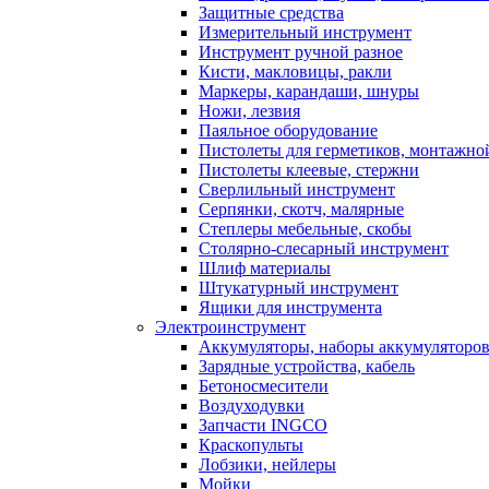
Защитные средства
Измерительный инструмент
Инструмент ручной разное
Кисти, макловицы, ракли
Маркеры, карандаши, шнуры
Ножи, лезвия
Паяльное оборудование
Пистолеты для герметиков, монтажно
Пистолеты клеевые, стержни
Сверлильный инструмент
Серпянки, скотч, малярные
Степлеры мебельные, скобы
Столярно-слесарный инструмент
Шлиф материалы
Штукатурный инструмент
Ящики для инструмента
Электроинструмент
Аккумуляторы, наборы аккумуляторо
Зарядные устройства, кабель
Бетоносмесители
Воздуходувки
Запчасти INGCO
Краскопульты
Лобзики, нейлеры
Мойки