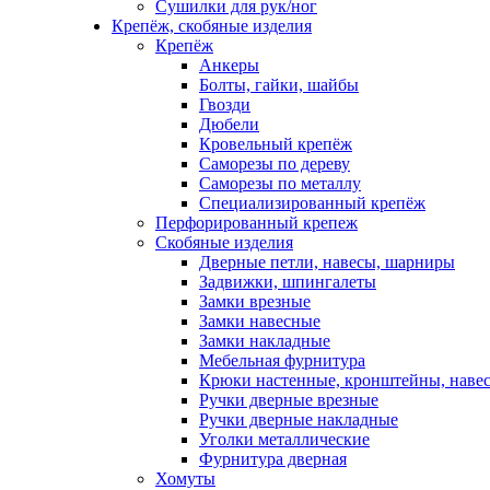
Сушилки для рук/ног
Крепёж, скобяные изделия
Крепёж
Анкеры
Болты, гайки, шайбы
Гвозди
Дюбели
Кровельный крепёж
Саморезы по дереву
Саморезы по металлу
Специализированный крепёж
Перфорированный крепеж
Скобяные изделия
Дверные петли, навесы, шарниры
Задвижки, шпингалеты
Замки врезные
Замки навесные
Замки накладные
Мебельная фурнитура
Крюки настенные, кронштейны, наве
Ручки дверные врезные
Ручки дверные накладные
Уголки металлические
Фурнитура дверная
Хомуты