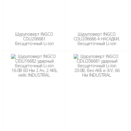
Шуруповерт INGCO
Шуруповерт INGCO
CDLI206681
CDLI206686 4 НАСАДКИ,
бесщеточный Li-ion
бесщеточный Li-ion
20.0B, БЕЗ АКБ и З/У.66
20.0В, 2Ач, 2акб, кейс. 66
Nm INDUSTRIAL.
Nm INDUSTRIAL