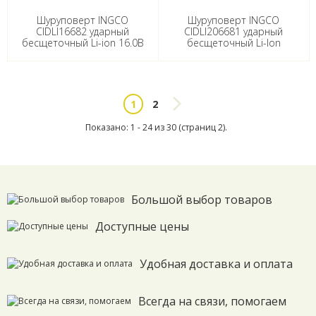
Шуруповерт INGCO
Шуруповерт INGCO
CIDLI16682 ударный
CIDLI206681 ударный
бесщеточный Li-ion 16.0В
бесщеточный Li-Ion
60 Нм 2 Ач, 2 АКБ, кейс
20.0В, без АКБ и З/У, 66
INDUSTRIAL.
Нм INDUSTRIAL.
2
1
Показано: 1 - 24 из 30 (страниц 2).
Большой выбор товаров
Доступные цены
Удобная доставка и оплата
Всегда на связи, помогаем