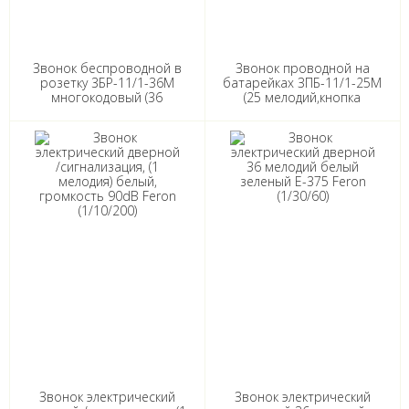
Звонок беспроводной в
Звонок проводной на
розетку 3БР-11/1-36М
батарейках ЗПБ-11/1-25М
многокодовый (36
(25 мелодий,кнопка
мелодий,кнопка IP44,
IP30,2*1,5B AA) TDM
АС230V) TDM (5)
Звонок электрический
Звонок электрический