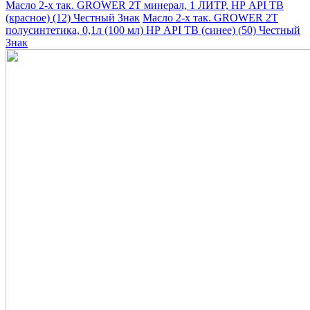
Масло 2-х так. GROWER 2T минерал, 1 ЛИТР, НР API TB
(красное) (12) Честный Знак
Масло 2-х так. GROWER 2T
полусинтетика, 0,1л (100 мл) НР API TB (синее) (50) Честный
Знак