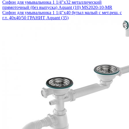
Сифон для умывальника 1 1/4"х32 металлический
прямоточный (без выпуска) Aquant (10) MS2020-10-MR
Сифон для умывальника 1 1/4"х40 бутыл малый с мет.реш. с
г.т. 40х40/50 ГРАНИТ Aquant (35)