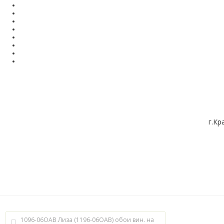
г.Кр
1096-06ОАВ Лиза (1196-06ОАВ) обои вин. на