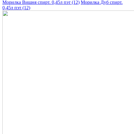
Морилка Вишня спирт. 0,45л пэт (12)
Морилка Дуб спирт.
0,45л пэт (12)