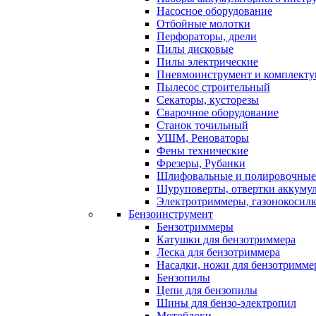
Насосное оборудование
Отбойные молотки
Перфораторы, дрели
Пилы дисковые
Пилы электрические
Пневмоинструмент и комплект
Пылесос строительный
Секаторы, кусторезы
Сварочное оборудование
Станок точильный
УШМ, Реноваторы
Фены технические
Фрезеры, Рубанки
Шлифовальные и полировочны
Шуруповерты, отвертки аккуму
Электротриммеры, газонокосил
Бензоинструмент
Бензотриммеры
Катушки для бензотриммера
Леска для бензотриммера
Насадки, ножи для бензотримме
Бензопилы
Цепи для бензопилы
Шины для бензо-электропил
Мотоблоки