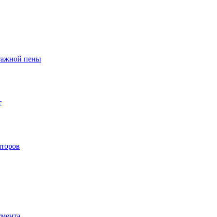
тажной пены
т
яторов
умента