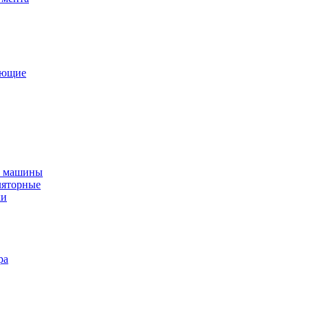
ующие
е машины
ляторные
ки
ра