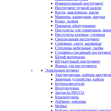
Измерительный инструмент
Инструмент ручной разное
Кисти, макловицы, ракли
Маркеры, карандаши, шнуры
Ножи, лезвия
Паяльное оборудование
Пистолеты для герметиков, мон
Пистолеты клеевые, стержни
Сверлильный инструмент
Серпянки, скотч, малярные
Степлеры мебельные, скобы
Столярно-слесарный инструмен
Шлиф материалы
Штукатурный инструмент
Ящики для инструмента
Электроинструмент
Аккумуляторы, наборы аккумул
Зарядные устройства, кабель
Бетоносмесители
Воздуходувки
Запчасти INGCO
Краскопульты
Лобзики, нейлеры
Мойки
Наборы аккумуляторного инстр