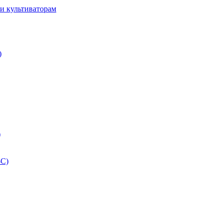
и культиваторам
)
)
-С)