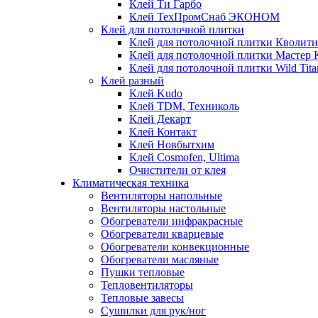
Клей Ти Гарбо
Клей ТехПромСнаб ЭКОНОМ
Клей для потолочной плитки
Клей для потолочной плитки Кволити
Клей для потолочной плитки Мастер 
Клей для потолочной плитки Wild Tita
Клей разный
Клей Kudo
Клей TDM, Техниколь
Клей Декарт
Клей Контакт
Клей Новбытхим
Клей Cosmofen, Ultima
Очистители от клея
Климатическая техника
Вентиляторы напольные
Вентиляторы настольные
Обогреватели инфракрасные
Обогреватели кварцевые
Обогреватели конвекционные
Обогреватели масляные
Пушки тепловые
Тепловентиляторы
Тепловые завесы
Сушилки для рук/ног