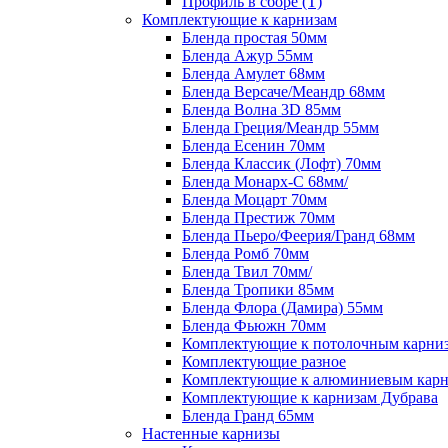
Профиль в сборе (Т)
Комплектующие к карнизам
Бленда простая 50мм
Бленда Ажур 55мм
Бленда Амулет 68мм
Бленда Версаче/Меандр 68мм
Бленда Волна 3D 85мм
Бленда Греция/Меандр 55мм
Бленда Есенин 70мм
Бленда Классик (Лофт) 70мм
Бленда Монарх-С 68мм/
Бленда Моцарт 70мм
Бленда Престиж 70мм
Бленда Пьеро/Феерия/Гранд 68мм
Бленда Ромб 70мм
Бленда Твил 70мм/
Бленда Тропики 85мм
Бленда Флора (Дамира) 55мм
Бленда Фьюжн 70мм
Комплектующие к потолочным карни
Комплектующие разное
Комплектующие к алюминиевым карн
Комплектующие к карнизам Дубрава
Бленда Гранд 65мм
Настенные карнизы