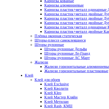
Карнизы кованые
Карнизы алюминиевые
Карнизы пластик+металл одинарные 
Карнизы пластик+металл двойные Ду
Карнизы пластик+металл двойные Ду
Карнизы пластик+металл двойные Ду
Карнизы пластик+металл одинарные 
Карнизы пластик+металл двойные Ка
Плёнка оконная статическая
Шторы-плиссе самоклеящиеся
Шторы рулонные
Шторы рулонные Дельфа
Шторы рулонные Ле-Гранд
Шторы рулонные АС Март
Жалюзи
Жалюзи горизонтальные алюминиевы
Жалюзи горизонтальные пластиковые
Клей
Клей для обоев
Клей Exclusive
Клей Кволити
Клей Kleo
Клей Мастер Кляйн
Клей Метилан
Клей Rash, КМЦ