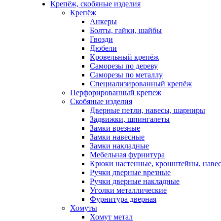
Крепёж, скобяные изделия
Крепёж
Анкеры
Болты, гайки, шайбы
Гвозди
Дюбели
Кровельный крепёж
Саморезы по дереву
Саморезы по металлу
Специализированный крепёж
Перфорированный крепеж
Скобяные изделия
Дверные петли, навесы, шарниры
Задвижки, шпингалеты
Замки врезные
Замки навесные
Замки накладные
Мебельная фурнитура
Крюки настенные, кронштейны, наве
Ручки дверные врезные
Ручки дверные накладные
Уголки металлические
Фурнитура дверная
Хомуты
Хомут метал