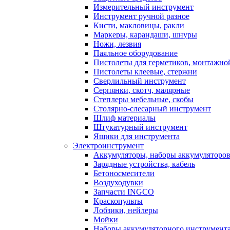
Измерительный инструмент
Инструмент ручной разное
Кисти, макловицы, ракли
Маркеры, карандаши, шнуры
Ножи, лезвия
Паяльное оборудование
Пистолеты для герметиков, монтажно
Пистолеты клеевые, стержни
Сверлильный инструмент
Серпянки, скотч, малярные
Степлеры мебельные, скобы
Столярно-слесарный инструмент
Шлиф материалы
Штукатурный инструмент
Ящики для инструмента
Электроинструмент
Аккумуляторы, наборы аккумуляторо
Зарядные устройства, кабель
Бетоносмесители
Воздуходувки
Запчасти INGCO
Краскопульты
Лобзики, нейлеры
Мойки
Наборы аккумуляторного инструмент