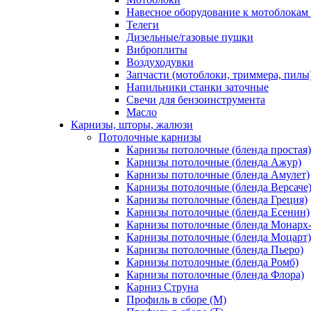
Навесное оборудование к мотоблокам 
Телеги
Дизельные/газовые пушки
Виброплиты
Воздуходувки
Запчасти (мотоблоки, триммера, пилы
Напильники станки заточные
Свечи для бензоинструмента
Масло
Карнизы, шторы, жалюзи
Потолочные карнизы
Карнизы потолочные (бленда простая)
Карнизы потолочные (бленда Ажур)
Карнизы потолочные (бленда Амулет)
Карнизы потолочные (бленда Версаче
Карнизы потолочные (бленда Греция)
Карнизы потолочные (бленда Есенин)
Карнизы потолочные (бленда Монарх
Карнизы потолочные (бленда Моцарт)
Карнизы потолочные (бленда Пьеро)
Карнизы потолочные (бленда Ромб)
Карнизы потолочные (бленда Флора)
Карниз Струна
Профиль в сборе (М)