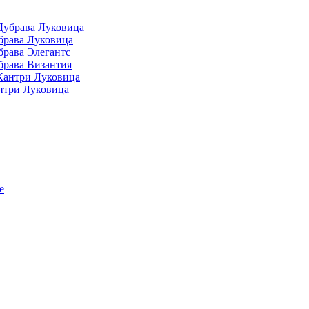
Дубрава Луковица
брава Луковица
брава Элегантс
брава Византия
Кантри Луковица
нтри Луковица
е