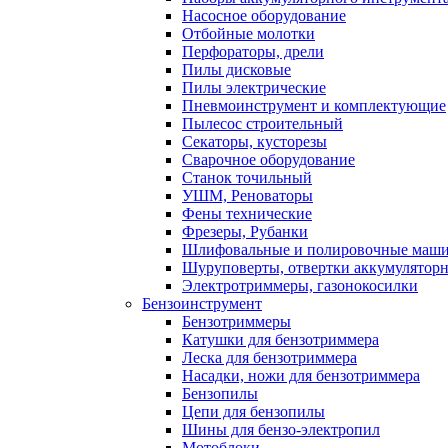
Насосное оборудование
Отбойные молотки
Перфораторы, дрели
Пилы дисковые
Пилы электрические
Пневмоинструмент и комплектующие
Пылесос строительный
Секаторы, кусторезы
Сварочное оборудование
Станок точильный
УШМ, Реноваторы
Фены технические
Фрезеры, Рубанки
Шлифовальные и полировочные маш
Шуруповерты, отвертки аккумулятор
Электротриммеры, газонокосилки
Бензоинструмент
Бензотриммеры
Катушки для бензотриммера
Леска для бензотриммера
Насадки, ножи для бензотриммера
Бензопилы
Цепи для бензопилы
Шины для бензо-электропил
Мотоблоки