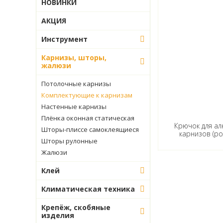
НОВИНКИ
Климатическая техника
АКЦИЯ
Крепёж, скобяные изделия
Инструмент
Напольные покрытия
Карнизы, шторы,
жалюзи
Обои
Потолочные карнизы
Панели стеновые
Комплектующие к карнизам
Печное оборудование
Настенные карнизы
Плёнка оконная статическая
Потолочные покрытия
Крючок для а
Шторы-плиссе самоклеящиеся
карнизов (рол
Шторы рулонные
Промтовары
Жалюзи
Сад, огород
Клей
Сантехника
Климатическая техника
Строительные материалы
Крепёж, скобяные
изделия
Электротехнические изделия