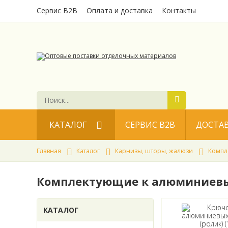
Сервис B2B
Оплата и доставка
Контакты
КАТАЛОГ
СЕРВИС B2B
ДОСТА
НОВИНКИ
Главная
Каталог
Карнизы, шторы, жалюзи
Компл
АКЦИЯ
Комплектующие к алюминиев
Инструмент
Карнизы, шторы, жалюзи
КАТАЛОГ
Клей